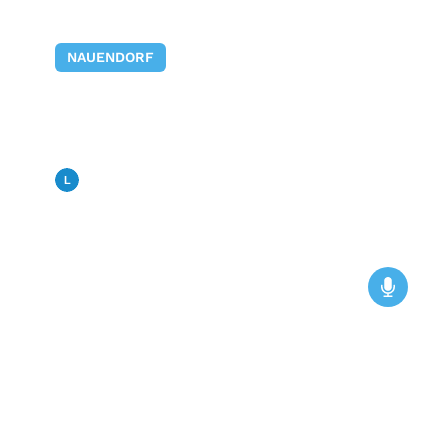
NAUENDORF
Der Musiksommer 2026 in
der Gräfenhainer
Dreifaltigkeitskirche
Landfunk
12. Mai 2026