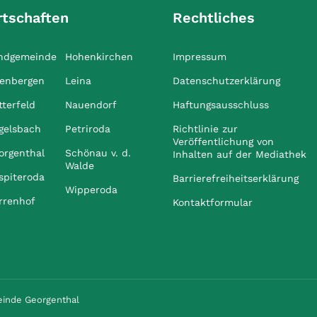
rtschaften
Rechtliches
ndgemeinde
Hohenkirchen
Impressum
tenbergen
Leina
Datenschutzerklärung
tterfeld
Nauendorf
Haftungsausschluss
gelsbach
Petriroda
Richtlinie zur
Veröffentlichung von
orgenthal
Schönau v. d.
Inhalten auf der Mediathek
Walde
spiteroda
Barrierefreiheitserklärung
Wipperoda
rrenhof
Kontaktformular
einde Georgenthal