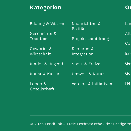
Kategorien
O
Bildung & Wissen
Nachrichten &
La
Politik
Geschichte &
Al
Tradition
Projekt Landdrang
Ca
Gewerbe &
Senioren &
En
Wirtschaft
Integration
Ge
Kinder & Jugend
Sport & Freizeit
Go
Kunst & Kultur
Umwelt & Natur
He
Leben &
Vereine & Initiativen
Gesellschaft
© 2026 Landfunk – Freie Dorfmediathek der Landgem