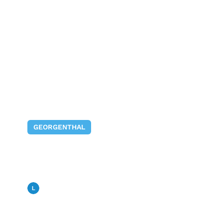
GEORGENTHAL
Gunter Schmidt im
Gespräch mit Apothekerin
Uta Mühle
Landfunk
19. Februar 2026