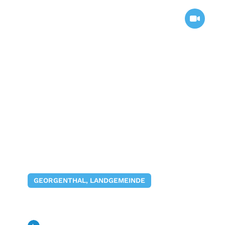
GEORGENTHAL, LANDGEMEINDE
Besuch im Bio-Energiedorf
Schlöben