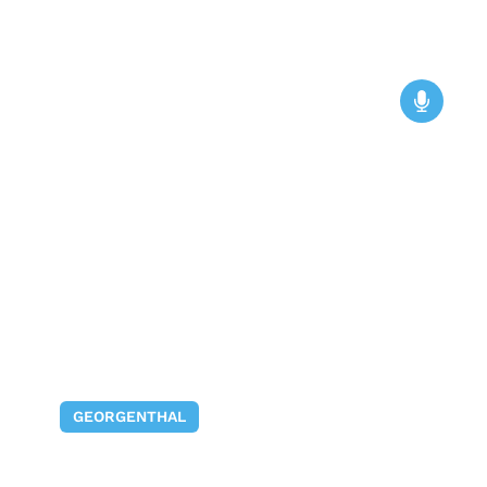
GEORGENTHAL
Ralf Hill erinnert an Grete
Walter zum Tag des