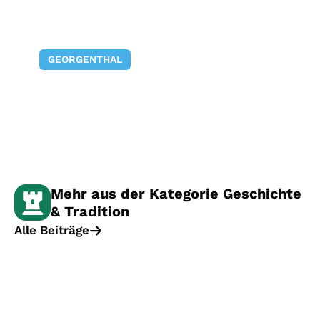
GEORGENTHAL
Dritter Spielenachmittag im
Bürgerhaus der Landgemeinde
Georgenthal am Donnerstag, 16. April
16. April 2026
2026
Mehr aus der Kategorie Geschichte
& Tradition
Alle Beiträge