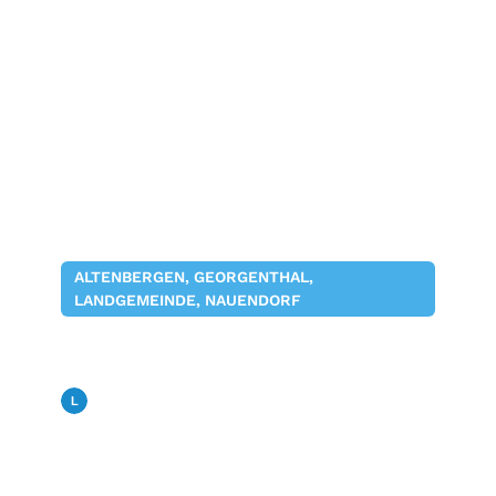
ALTENBERGEN, GEORGENTHAL,
LANDGEMEINDE, NAUENDORF
Museumsstammtisch der
Landgemeinde Georgenthal
Landfunk
02. März 2026