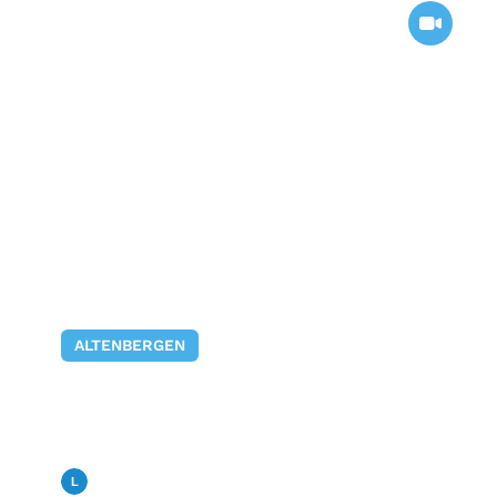
ALTENBERGEN
Carinas Vlog zum
Museumsfest 2025 in
Altenbergen
Landfunk
26. Februar 2026