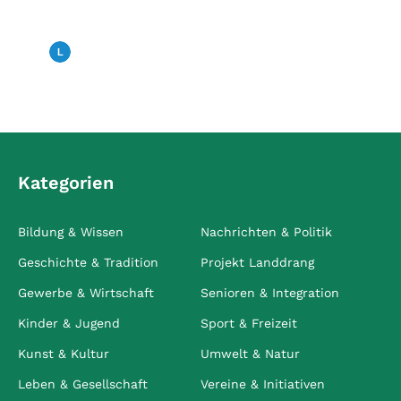
Gedenkens an die Opfer des
Nationalsozialismus
Landfunk
27. Januar 2026
Kategorien
Bildung & Wissen
Nachrichten & Politik
Geschichte & Tradition
Projekt Landdrang
Gewerbe & Wirtschaft
Senioren & Integration
Kinder & Jugend
Sport & Freizeit
Kunst & Kultur
Umwelt & Natur
Leben & Gesellschaft
Vereine & Initiativen