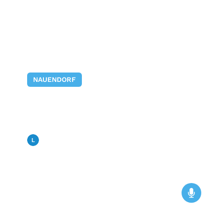
NAUENDORF
Der Musiksommer 2026 in
der Gräfenhainer
Dreifaltigkeitskirche
Landfunk
12. Mai 2026