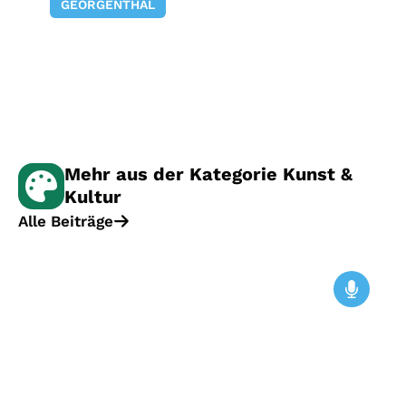
GEORGENTHAL
Dritter Spielenachmittag im
Bürgerhaus der Landgemeinde
Georgenthal am Donnerstag, 16. April
16. April 2026
2026
Mehr aus der Kategorie Kunst &
Kultur
Alle Beiträge