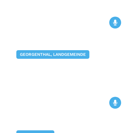
GEORGENTHAL, LANDGEMEINDE
Am Sonntag, 14. Juni 2026, 16 Uhr
führt die Thüringen Philharmonie
Gotha-Eisenach „Das Dschungelbuch“
17. April 2026
auf dem Saurierpfad auf