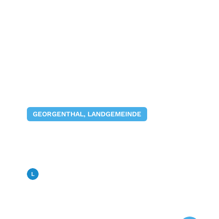
GEORGENTHAL, LANDGEMEINDE
Am Sonntag, 14. Juni 2026,
16 Uhr führt die Thüringen
Philharmonie Gotha-
Eisenach „Das
Landfunk
17. April 2026
Dschungelbuch“ auf dem
Saurierpfad auf