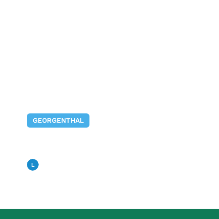
GEORGENTHAL
Vlogging-Workshop mit
Stephan Witthöft
Landfunk
01. Dezember 2025