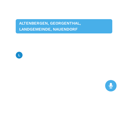
ALTENBERGEN, GEORGENTHAL,
LANDGEMEINDE, NAUENDORF
Museumsstammtisch der
Landgemeinde Georgenthal
Landfunk
02. März 2026