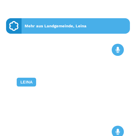
Mehr aus Landgemeinde, Leina
LEINA
Anke Stirtzel stellt den Kindergarten
„Zwergenland“ in der Ortschaft Leina
vor
23. Juni 2026